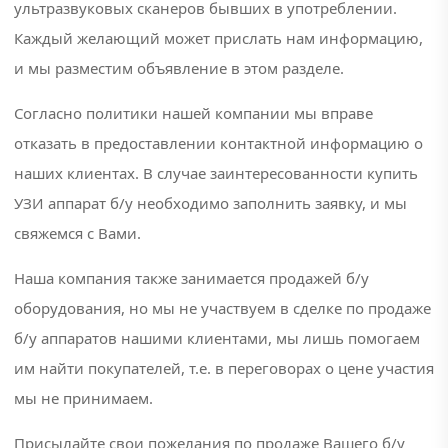
ультразвуковых сканеров бывших в употреблении.
Каждый желающий может прислать нам информацию,
е новости
и мы разместим объявление в этом разделе.
Согласно политики нашей компании мы вправе
отказать в предоставлении контактной информацию о
наших клиентах. В случае заинтересованности купить
ТЕГИ
УЗИ аппарат б/у необходимо заполнить заявку, и мы
свяжемся с Вами.
#mindray
Наша компания также занимается продажей б/у
#аппарат
оборудования, но мы не участвуем в сделке по продаже
узи цена
б/у аппаратов нашими клиентами, мы лишь помогаем
#аппарат
им найти покупателей, т.е. в переговорах о цене участия
экг
мы не принимаем.
#видеопринтер
Присылайте свои пожелания по продаже Вашего б/у