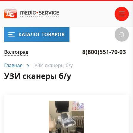
ПРОИЗВОДИТЕЛИ
SonoScape
Samsung
КАТАЛОГ ТОВАРОВ
Medison
EDAN
Fukuda
8(800)551-70-03
Волгоград
Denshi
Главная
УЗИ сканеры б/у
VINNO
Carewell
УЗИ сканеры б/у
е бренды
НАШ