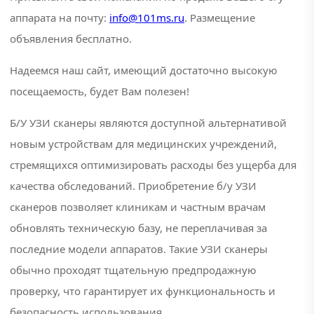
аппарата на почту:
info@101ms.ru
. Размещение
#датчик
узи
объявления бесплатно.
#канальный
Надеемся наш сайт, имеющий достаточно высокую
электрокардиограф
посещаемость, будет Вам полезен!
#кардиограф
Б/У УЗИ сканеры являются доступной альтернативой
новым устройствам для медицинских учреждений,
#купить
узи
стремящихся оптимизировать расходы без ущерба для
аппарат
качества обследований. Приобретение б/у УЗИ
сканеров позволяет клиникам и частным врачам
#наркозный
аппарат
обновлять техническую базу, не переплачивая за
последние модели аппаратов. Такие УЗИ сканеры
#портативный
обычно проходят тщательную предпродажную
узи аппарат
проверку, что гарантирует их функциональность и
#узи
безопасность использования.