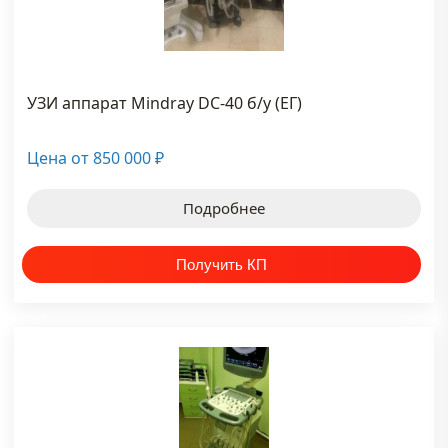
YOUTUBE
КАНАЛ
УЗИ аппарат Mindray DC-40 б/у (ЕГ)
Цена от
850 000
₽
Подробнее
ти на канал
НОВОСТИ