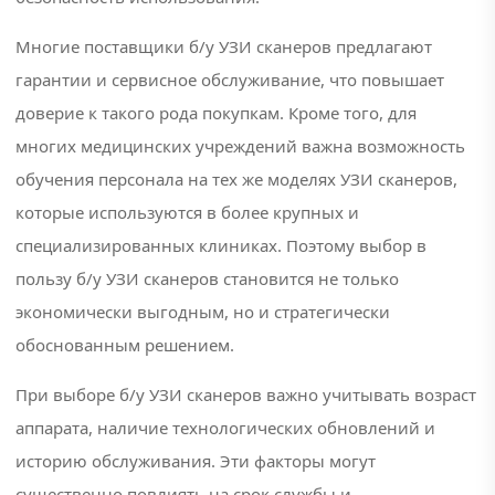
mindray
Многие поставщики б/у УЗИ сканеров предлагают
#узи
гарантии и сервисное обслуживание, что повышает
аппарат
доверие к такого рода покупкам. Кроме того, для
#узи
многих медицинских учреждений важна возможность
аппарат
обучения персонала на тех же моделях УЗИ сканеров,
mindray
которые используются в более крупных и
#узи
специализированных клиниках. Поэтому выбор в
аппараты
пользу б/у УЗИ сканеров становится не только
экономически выгодным, но и стратегически
#узи
датчики
обоснованным решением.
#узи
При выборе б/у УЗИ сканеров важно учитывать возраст
миндрей
аппарата, наличие технологических обновлений и
историю обслуживания. Эти факторы могут
#узи
сканер
существенно повлиять на срок службы и