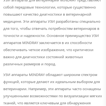
УЗИ аппараты для ветеринарии MINDRAY представляют
—
собой передовые технологии, которые существенно
настолько,...
повышают качество диагностики в ветеринарной
медицине. Эти аппараты УЗИ разработаны специально
тью
для того, чтобы отвечать потребностям ветеринаров в
точности и надежности. Основное преимущество УЗИ
е новости
аппаратов MINDRAY заключается в их способности
обеспечивать четкое изображение, что критически
важно для диагностики состояний животных
различных размеров и пород.
ТЕГИ
УЗИ аппараты MINDRAY обладают широким спектром
функций, которые делают их идеальным выбором для
#mindray
ветеринарии. Например, эти аппараты часто оснащены
#аппарат
улучшенными возможностями по визуализации мягких
узи цена
тканей, что является ключевым для обнаружения