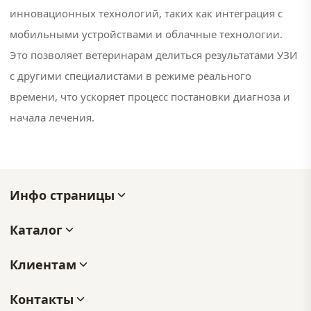
инновационных технологий, таких как интеграция с
#портативный
мобильными устройствами и облачные технологии.
узи аппарат
Это позволяет ветеринарам делиться результатами УЗИ
#узи
с другими специалистами в режиме реального
mindray
времени, что ускоряет процесс постановки диагноза и
#узи
начала лечения.
аппарат
#узи
аппарат
Инфо страницы
mindray
#узи
Каталог
аппараты
Клиентам
#узи
датчики
Контакты