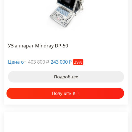
YOUTUBE
КАНАЛ
УЗ аппарат Mindray DP-50
Цена от
403 800
243 000
39%
₽
₽
Подробнее
ти на канал
НОВОСТИ