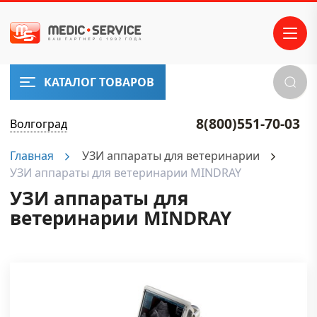
ПРОИЗВОДИТЕЛИ
SonoScape
Samsung
КАТАЛОГ ТОВАРОВ
Medison
EDAN
Fukuda
8(800)551-70-03
Волгоград
Denshi
Главная
УЗИ аппараты для ветеринарии
VINNO
Carewell
УЗИ аппараты для ветеринарии MINDRAY
УЗИ аппараты для
е бренды
ветеринарии MINDRAY
НАШ