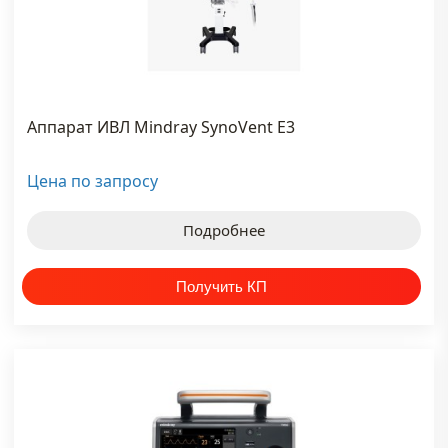
YOUTUBE
КАНАЛ
Аппарат ИВЛ Mindray SynoVent E3
Цена по запросу
Подробнее
ти на канал
НОВОСТИ