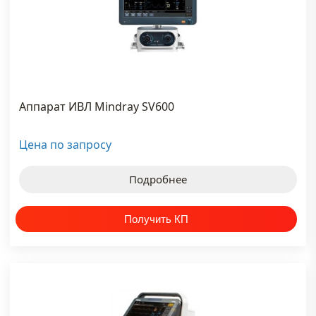
#аппарат
экг
#видеопринтер
#датчик
Аппарат ИВЛ Mindray SV600
узи
#канальный
Цена по запросу
электрокардиограф
Подробнее
#кардиограф
#купить
узи
аппарат
#наркозный
аппарат