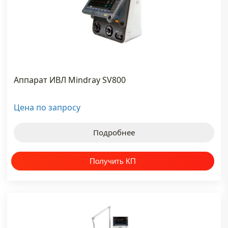
#портативный
узи аппарат
#узи
mindray
Аппарат ИВЛ Mindray SV800
#узи
аппарат
Цена по запросу
#узи
аппарат
Подробнее
mindray
#узи
аппараты
#узи
датчики