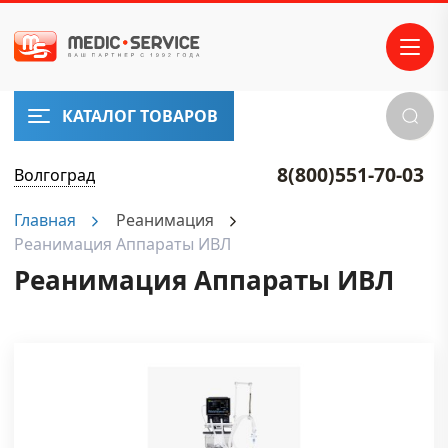
ПРОИЗВОДИТЕЛИ
SonoScape
Samsung
КАТАЛОГ ТОВАРОВ
Medison
EDAN
Fukuda
8(800)551-70-03
Волгоград
Denshi
Главная
Реанимация
VINNO
Carewell
Реанимация Аппараты ИВЛ
Реанимация Аппараты ИВЛ
е бренды
НАШ