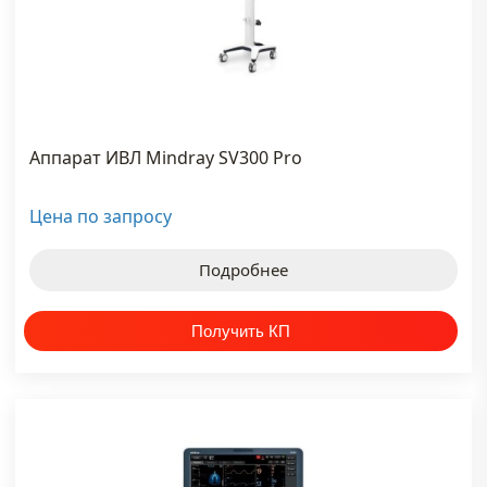
—
настолько,...
тью
Аппарат ИВЛ Mindray SV300 Pro
е новости
Цена по запросу
Подробнее
ТЕГИ
#mindray
#аппарат
узи цена