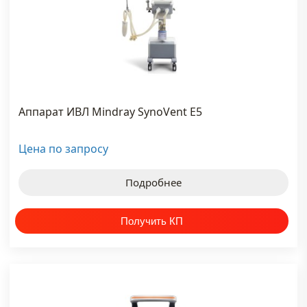
#узи
миндрей
#узи
сканер
#ультразвуковой
Аппарат ИВЛ Mindray SynoVent E5
сканер
#электрокардиограф
Цена по запросу
#электрокардиограф
Подробнее
3 канальный