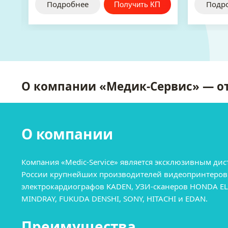
Подробнее
Подр
О компании «Медик-Сервис» — о
О компании
Компания «Medic-Service» является эксклюзивным д
России крупнейших производителей видеопринтеров 
электрокардиографов KADEN, УЗИ-сканеров HONDA ELE
MINDRAY, FUKUDA DENSHI, SONY, HITACHI и EDAN.
Преимущества