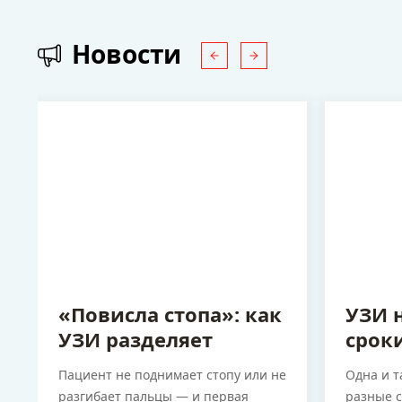
Новости
7 августа 2026
7 августа
«Повисла стопа»: как
УЗИ 
УЗИ разделяет
срок
повреждение нерва,
как 
Пациент не поднимает стопу или не
Одна и т
мышцы и сухожилия
карти
разгибает пальцы — и первая
разные с