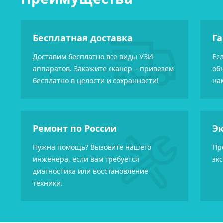
Отзыв ООО «Медикл Клаб
Кутузовский» на Mindray DC-
N6
Бесплатная доставка
Га
Доставим бесплатно все виды УЗИ-
Ес
отелось бы выразить благодарность всем
аппаратов. Закажите сканер – привезем
об
отрудникам компании «Медик Сервис» за очень
бесплатно в целости и сохранности!
на
лодотворное сотрудничество. Компанию нам
орекомендовали, как одного из самых надежных
оставщиков...
Ремонт по России
Эк
Нужна помощь? Вызовите нашего
Пр
инженера, если вам требуется
эк
диагностика или восстановление
техники.