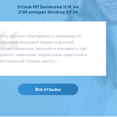
Отзыв Ультрамед на УЗ
сканер Mindray DC-N6
Здравствуйте! Хотелось бы оставить отзыв на
аппарат Mindray DC-N6 приобретенный в компании
«Медик-Сервис». К выбору аппарата наша
компания подходила очень скрупулезно, кризис в
России оказал...
Все отзывы