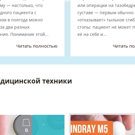
а
вопроса
му — настолько, что
или операции на тазобед
дного пациента с
суставе — первым обычно
лом в полгода можно
«отказывает» тыльное сги
за два разных
стопы: пациент не может 
ния. Понимание этой...
её на себя и...
Читать полностью
Читать п
едицинской техники