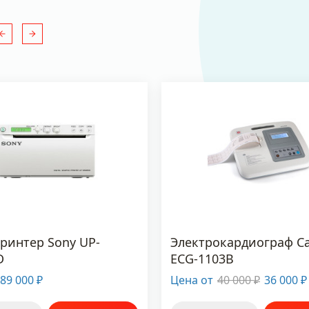
ринтер Sony UP-
Электрокардиограф Ca
D
ECG-1103B
89 000
Цена от
40 000
36 000
₽
₽
₽