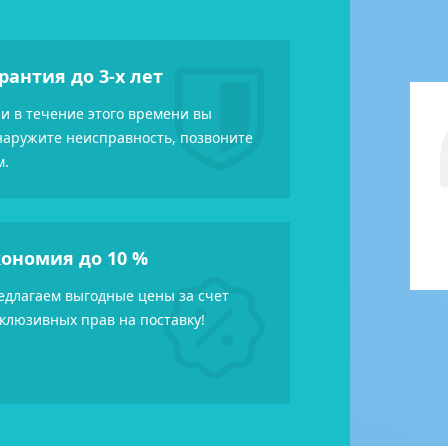
Отзыв ИП Бизикана Н.И. на
УЗИ аппарат Mindray DP-50
рантия до 3-х лет
ли в течение этого времени вы
наружите неисправность, позвоните
Хочу выразить благодарность менеджеру по
м.
продажам Машковой Марии за высокий
профессионализм, терпение и вежливость при
работе с клиентами. Мария очень грамотный и
воспитанный человек, вести с...
ономия до 10 %
едлагаем выгодные цены за счет
склюзивных прав на поставку!