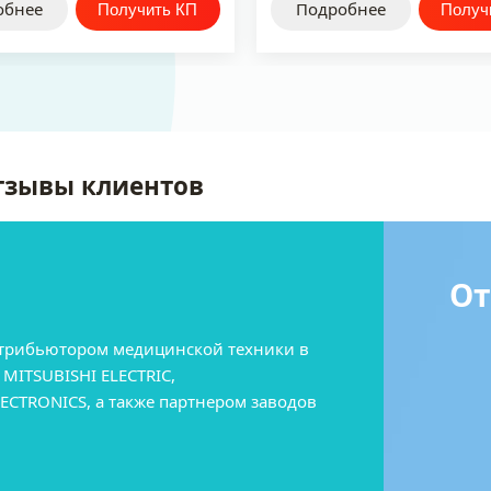
обнее
Подробнее
тзывы клиентов
От
истрибьютором медицинской техники в
MITSUBISHI ELECTRIC,
CTRONICS, а также партнером заводов