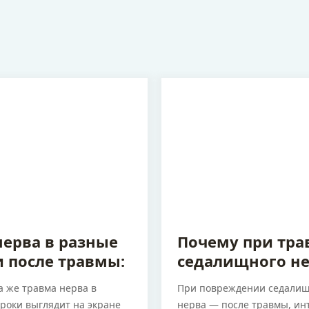
 2026
7 августа 2026
нерва в разные
Почему при тра
и после травмы:
седалищного н
меняется
чаще всего стра
а же травма нерва в
При повреждении седалищ
на от отёка до
стопа: анатомия
роки выглядит на экране
нерва — после травмы, и