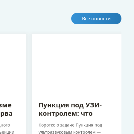
Все новости
6 августа 2026
вме
Пункция под УЗИ-
ерва
контролем: что
дает
нужно от аппарата и
ного
Коротко о задаче Пункция под
датчика
нъекции
ультразвуковым контролем —