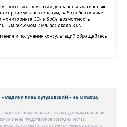
го
бинного типа, широкий диапазон дыхательных
ских режимов вентиляции, работа без подачи
и мониторинга CO₂ и SpO₂, возможность
ным объемом 2 мл, вес около 8 кг.
тью
тения и получения консультаций обращайтесь
 «Медикл Клаб Кутузовский» на Mindray
выразить благодарность всем сотрудникам компании
с» за очень плодотворное сотрудничество.
 порекомендовали, как одного из самых надежных