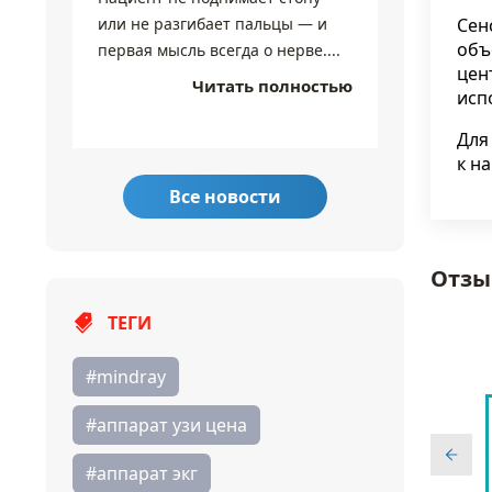
или не разгибает пальцы — и
разные 
Сен
объ
первая мысль всегда о нерве....
экране 
цен
настолько
Читать полностью
исп
Для
к н
Все новости
Отзы
ТЕГИ
#mindray
#аппарат узи цена
#аппарат экг