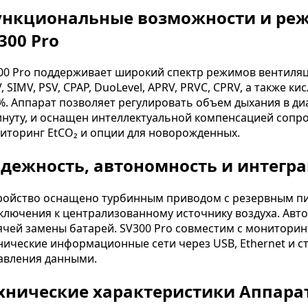
нкциональные возможности и реж
300 Pro
00 Pro поддерживает широкий спектр режимов вентиляц
, SIMV, PSV, CPAP, DuoLevel, APRV, PRVC, CPRV, а также к
%. Аппарат позволяет регулировать объем дыхания в диа
инуту, и оснащен интеллектуальной компенсацией сопр
иторинг EtCO₂ и опции для новорожденных.
дежность, автономность и интегра
ройство оснащено турбинным приводом с резервным п
ключения к централизованному источнику воздуха. Авт
 2026
7 августа 2026
ячей замены батарей. SV300 Pro совместим с мониторин
нические информационные сети через USB, Ethernet и с
авления данными.
рва в разные сроки
Почему при травме
равмы: как меняется
седалищного нерва чаще
 от отёка до рубца
всего страдает стопа:
хнические характеристики Аппарат
анатомия вопроса
а же травма нерва в