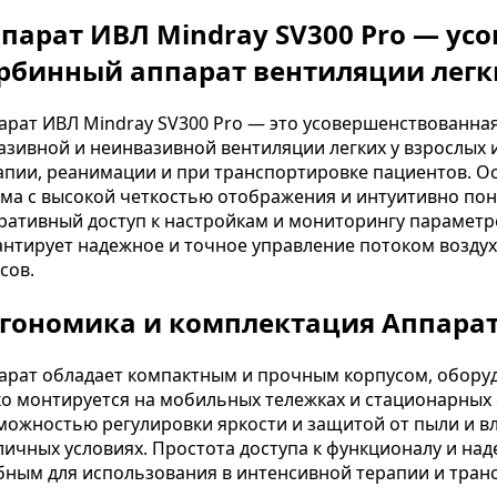
парат ИВЛ Mindray SV300 Pro — у
рбинный аппарат вентиляции легк
арат ИВЛ Mindray SV300 Pro — это усовершенствованная
азивной и неинвазивной вентиляции легких у взрослых 
апии, реанимации и при транспортировке пациентов. О
ма с высокой четкостью отображения и интуитивно по
ративный доступ к настройкам и мониторингу параметро
антирует надежное и точное управление потоком возду
сов.
гономика и комплектация Аппарат 
арат обладает компактным и прочным корпусом, оборуд
ко монтируется на мобильных тележках и стационарных
можностью регулировки яркости и защитой от пыли и в
личных условиях. Простота доступа к функционалу и на
бным для использования в интенсивной терапии и тран