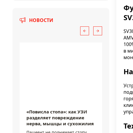
Фу
SV
НОВОСТИ
SV3
AMV
100
в м
мон
На
Уст
под
7 августа 2026
7 августа
гор
кли
упр
«Повисла стопа»: как УЗИ
УЗИ не
разделяет повреждение
после т
нерва, мышцы и сухожилия
картина
Те
Пациент не поднимает стопу
Одна и т