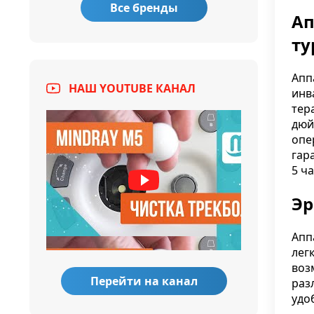
Все бренды
Ап
ту
Апп
НАШ YOUTUBE КАНАЛ
инв
тер
дюй
опе
гар
5 ча
Эр
Апп
лег
воз
Перейти на канал
раз
удо