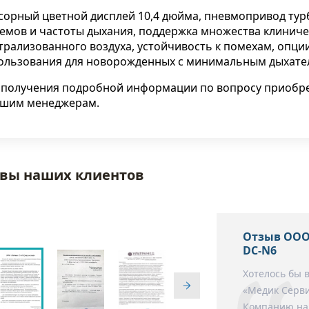
При повреждении седалищно
сроки выглядит на
сорный цветной дисплей 10,4 дюйма, пневмопривод тур
нерва — после травмы,
емов и частоты дыхания, поддержка множества клиниче
по-разному —
инъекции или операции на...
трализованного воздуха, устойчивость к помехам, опци
,...
ользования для новорожденных с минимальным дыхатель
Читать полнос
Читать полностью
 получения подробной информации по вопросу приобре
ашим менеджерам.
вы наших клиентов
Отзыв ООО
DC-N6
Хотелось бы 
«Медик Серви
Компанию нам