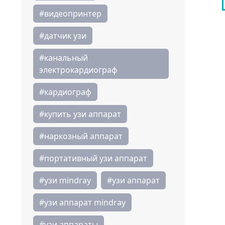
#видеопринтер
#датчик узи
#канальный
электрокардиограф
#кардиограф
#купить узи аппарат
#наркозный аппарат
#портативный узи аппарат
#узи mindray
#узи аппарат
#узи аппарат mindray
#узи аппараты