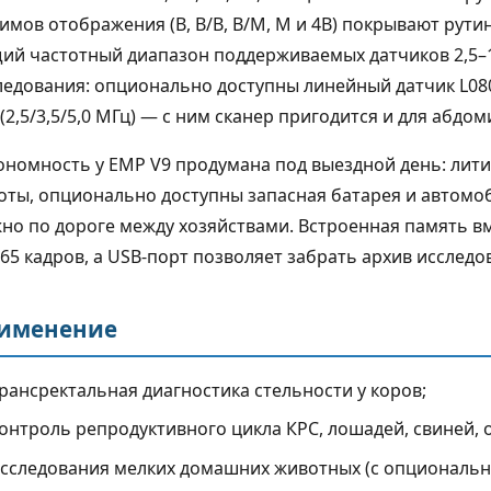
имов отображения (B, B/B, B/M, M и 4B) покрывают рути
ий частотный диапазон поддерживаемых датчиков 2,5–10
ледования: опционально доступны линейный датчик L080-5
 (2,5/3,5/5,0 МГц) — с ним сканер пригодится и для абдо
ономность у EMP V9 продумана под выездной день: лити
оты, опционально доступны запасная батарея и автом
но по дороге между хозяйствами. Встроенная память в
365 кадров, а USB-порт позволяет забрать архив исслед
именение
 2026
6 августа 2026
рансректальная диагностика стельности у коров;
овоток в УЗИ: что
Узлы щитовидной желез
онтроль репродуктивного цикла КРС, лошадей, свиней, 
вают
до 1 см: что требуется от
ительные режимы и
УЗИ-аппарата
сследования мелких домашних животных (с опциональн
 врут
Коротко о задаче Узел