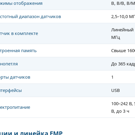
жимы отображения
B, B/B, B/M
стотный диапазон датчиков
2,5–10,0 М
Линейный р
тчик в комплекте
МГц
троенная память
Свыше 160
нопетля
До 365 кад
рты датчиков
1
терфейсы
USB
100–242 В,
ектропитание
В, до 3 ч
ции и линейка EMP