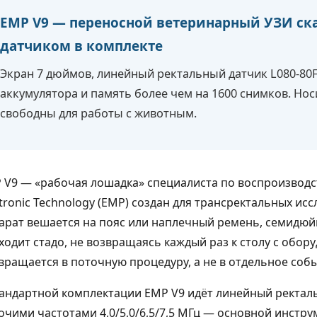
EMP V9 — переносной ветеринарный УЗИ ска
датчиком в комплекте
Экран 7 дюймов, линейный ректальный датчик L080-80F 
аккумулятора и память более чем на 1600 снимков. Но
свободны для работы с животным.
 V9 — «рабочая лошадка» специалиста по воспроизводс
ctronic Technology (EMP) создан для трансректальных ис
арат вешается на пояс или наплечный ремень, семидюйм
ходит стадо, не возвращаясь каждый раз к столу с обор
вращается в поточную процедуру, а не в отдельное собы
тандартной комплектации EMP V9 идёт линейный ректаль
очими частотами 4,0/5,0/6,5/7,5 МГц — основной инстру