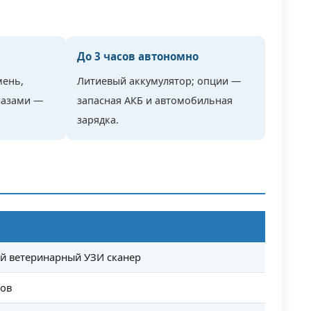
м
..
тью
До 3 часов автономно
мень,
Литиевый аккумулятор; опции —
лазами —
запасная АКБ и автомобильная
зарядка.
й ветеринарный УЗИ сканер
ов