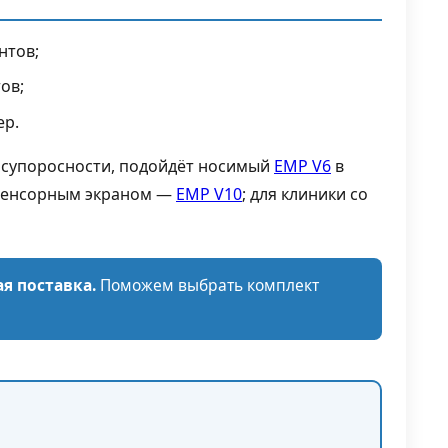
нтов;
ов;
ер.
а супоросности, подойдёт носимый
EMP V6
в
 сенсорным экраном —
EMP V10
; для клиники со
я поставка.
Поможем выбрать комплект