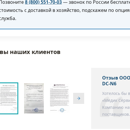
Позвоните
8 (800) 551-70-03
— звонок по России бесплатн
стоимость с доставкой в хозяйство, подскажем по опци
служба.
вы наших клиентов
Отзыв ООО
DC-N6
Хотелось бы 
«Медик Серви
Компанию нам
поставщиков.