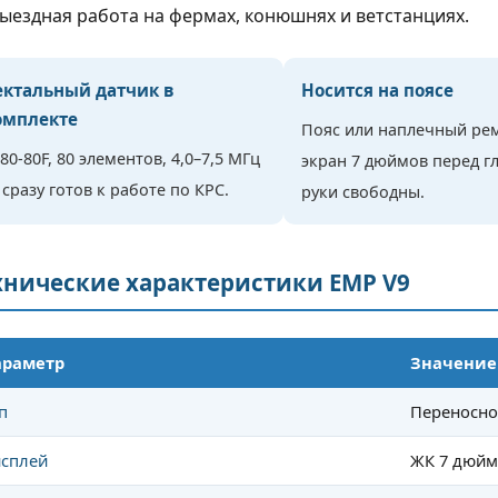
ыездная работа на фермах, конюшнях и ветстанциях.
о задаче
щитовидной железы размеро
тельные допплеровские
4–9 мм — находка, на которой.
— самая заметная
Читать полнос
ектальный датчик в
Носится на поясе
омплекте
Пояс или наплечный ре
Читать полностью
80-80F, 80 элементов, 4,0–7,5 МГц
экран 7 дюймов перед г
сразу готов к работе по КРС.
руки свободны.
хнические характеристики EMP V9
араметр
Значение
п
Переносно
сплей
ЖК 7 дюйм