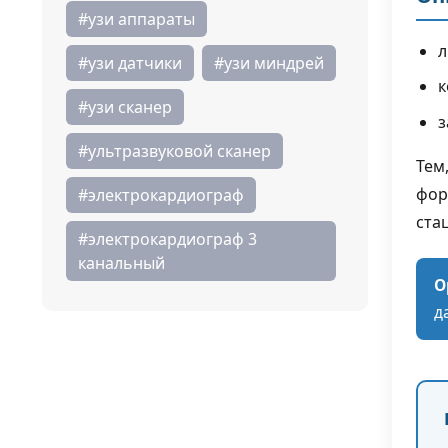
#узи аппараты
л
#узи датчики
#узи миндрей
к
#узи сканер
з
#ультразвуковой сканер
Тем
фор
#электрокардиограф
ста
#электрокардиограф 3
канальный
О
д