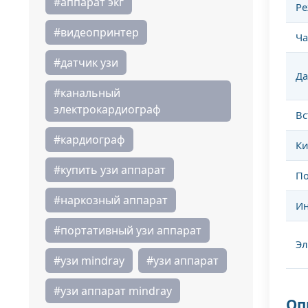
#аппарат экг
Ре
#видеопринтер
Ча
#датчик узи
Да
#канальный
электрокардиограф
Вс
#кардиограф
Ки
#купить узи аппарат
По
#наркозный аппарат
Ин
#портативный узи аппарат
Эл
#узи mindray
#узи аппарат
#узи аппарат mindray
Оп