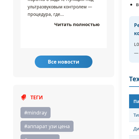
в
Коротко 
ультразвуковым контролем —
Чувстви
процедура, где...
режимы 
Читать полностью
Р
линия...
к
L0
— 
Все новости
Те
ТЕГИ
П
#mindray
Ти
#аппарат узи цена
Ди