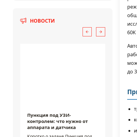
реж
общ
НОВОСТИ
исс
60K
Авт
раб
мож
до 
Пр
6 августа 2026
6 августа
т
Пункция под УЗИ-
Микрокр
к
контролем: что нужно от
показы
аппарата и датчика
чувств
и
где они
Коротко о задаче Пункция под