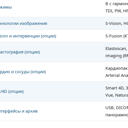
B с гармон
ежимы
TDI, PW, H
хнологии изображения
S-Vision, H
sion и интервенции (опции)
S-Fusion (К
Elastoscan,
астография (опции)
imaging (R
Кардиопакет
рдио и сосуды (опции)
Arterial An
Smart 4D, 3
/4D (опции)
Vue, Natura
USB, DICOM
терфейсы и архив
панорамно