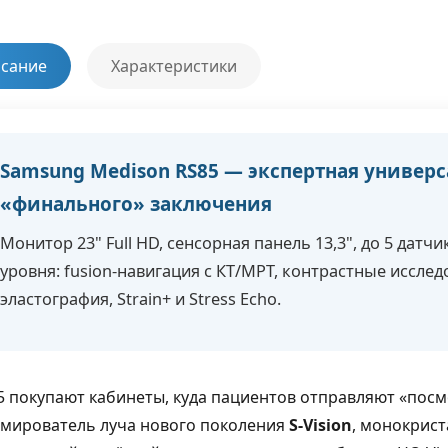
сание
Характеристики
Samsung Medison RS85 — экспертная универ
«финального» заключения
Монитор 23" Full HD, сенсорная панель 13,3", до 5 дат
уровня: fusion-навигация с КТ/МРТ, контрастные иссле
эластография, Strain+ и Stress Echo.
5 покупают кабинеты, куда пациентов отправляют «посм
мирователь луча нового поколения
S-Vision
, монокрист