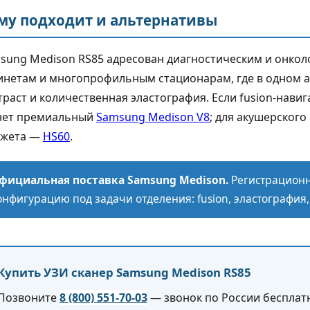
му подходит и альтернативы
sung Medison RS85 адресован диагностическим и онкол
инетам и многопрофильным стационарам, где в одном а
траст и количественная эластография. Если fusion-нави
нет премиальный
Samsung Medison V8
; для акушерског
жета —
HS60
.
фициальная поставка Samsung Medison.
Регистрационн
онфигурацию под задачи отделения: fusion, эластография,
Купить УЗИ сканер Samsung Medison RS85
Позвоните
8 (800) 551-70-03
— звонок по России бесплатн