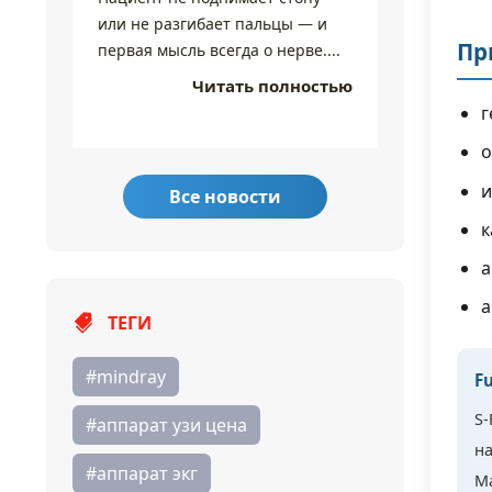
или не разгибает пальцы — и
разные 
Пр
первая мысль всегда о нерве....
экране 
настолько
Читать полностью
г
о
и
Все новости
к
а
а
ТЕГИ
#mindray
F
S-
#аппарат узи цена
на
#аппарат экг
Ma