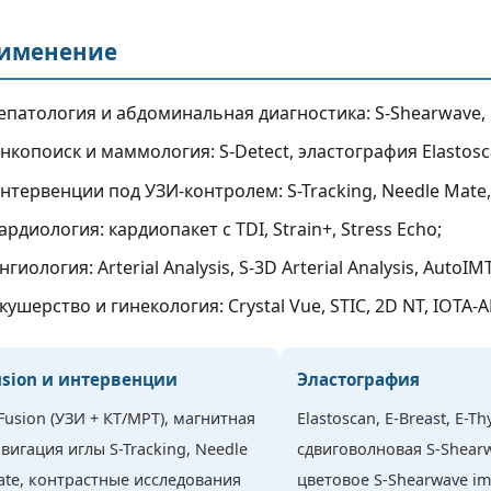
При повреждении седалищно
сроки выглядит на
нерва — после травмы,
именение
по-разному —
инъекции или операции на...
,...
Читать полнос
Читать полностью
епатология и абдоминальная диагностика: S-Shearwave, C
нкопоиск и маммология: S-Detect, эластография Elastoscan
нтервенции под УЗИ-контролем: S-Tracking, Needle Mat
ардиология: кардиопакет с TDI, Strain+, Stress Echo;
нгиология: Arterial Analysis, S-3D Arterial Analysis, AutoIM
кушерство и гинекология: Crystal Vue, STIC, 2D NT, IOTA-
usion и интервенции
Эластография
Fusion (УЗИ + КТ/МРТ), магнитная
Elastoscan, E-Breast, E-Th
вигация иглы S-Tracking, Needle
сдвиговолновая S-Shear
te, контрастные исследования
цветовое S-Shearwave im