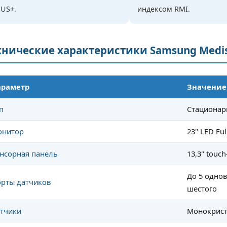
US+.
индексом RMI.
хнические характеристики Samsung Medi
араметр
Значение
п
Стационар
онитор
23" LED Fu
нсорная панель
13,3" touch
До 5 однов
рты датчиков
шестого
тчики
Монокрист