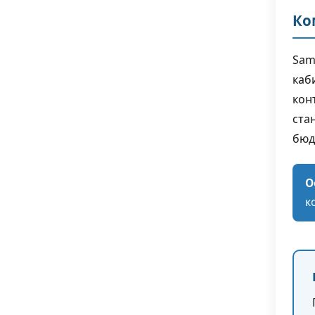
Ко
Sam
каб
кон
ста
бюд
О
к