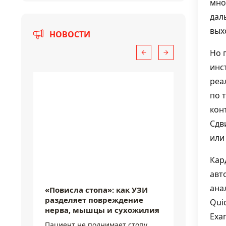
мно
дал
вых
НОВОСТИ
Но 
инс
реа
по 
кон
Сдв
или
Кар
7 августа 2026
7 августа
авто
ана
«Повисла стопа»: как УЗИ
УЗИ не
разделяет повреждение
после т
Qui
нерва, мышцы и сухожилия
картина
Exa
Пациент не поднимает стопу
Одна и т