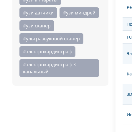
Р
#узи датчики
#узи миндрей
Те
#узи сканер
Fu
#ультразвуковой сканер
#электрокардиограф
Эл
#электрокардиограф 3
канальный
Ка
3D
Ин