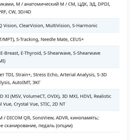
иками, M / анатомический M / CM, ЦДК, ЭД, DPDI,
PRF, CW, 3D/4D
Q Vision, ClearVision, MultiVision, S-Harmonic
Т/МРТ), S-Tracking, Needle Mate, CEUS+
 E-Breast, E-Thyroid, S-Shearwave, S-Shearwave
MI)
 TDI, Strain+, Stress Echo, Arterial Analysis, S-3D
alysis, AutoIMT, ЭКГ
D XI (MSV, VolumeCT, OVIX), 3D MXI, HDVI, Realistic
l Vue, Crystal Vue, STIC, 2D NT
 / DICOM QR, SonoView, ADVR, кинопамять;
е сканирование, педаль (опции)