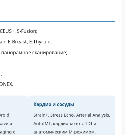
го
тью
EUS+, S-Fusion;
, E-Breast, E-Thyroid;
e, панорамное сканирование;
T;
ADNEX.
Кардио и сосуды
yroid,
Strain+, Stress Echo, Arterial Analysis,
wave и
AutoIMT, кардиопакет с TDI и
aging с
анатомическим М-режимом.