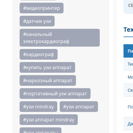
CE
#видеопринтер
#датчик узи
Те
#канальный
электрокардиограф
П
#кардиограф
Ти
#купить узи аппарат
М
#наркозный аппарат
Се
#портативный узи аппарат
#узи mindray
#узи аппарат
По
#узи аппарат mindray
Да
#узи аппараты