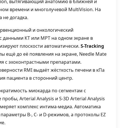
sion, вытягивающий анатомию в ближней и
ном времени и многолучевой MultiVision. На
 не догадка.
ервенционный и онкологический
с данными КТ или МРТ на одном экране в
изируют плоскости автоматически.
S-Tracking
ы ещё до её появления на экране, Needle Mate
ния с эхоконтрастными препаратами.
оверности RMI выдаёт жёсткость печени в кПа
ия пациента в сторонний центр.
сократимость миокарда по сегментам с
бы, Arterial Analysis и S-3D Arterial Analysis
змеряет комплекс интима-медиа. Автоматика
параметры B-, C- и D-режимов, а протоколы EZ
ие.