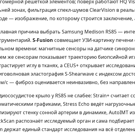
гомерной решёткой элементов; поверх работают HQ Vi
ьней зонах, фильтрация спекл-шумов ClearVision в реаль
оде — изображение, по которому строится заключение, а
главная причина выбрать Samsung Medison RS85 — инт
трументарий.
S-Fusion
совмещает УЗИ-картинку печени 
льном времени: магнитные сенсоры на датчике синхрон
тем же сенсорам показывает траекторию биопсийной игл
трастирует иглу в тканях, а CEUS+ открывает исследова
иговолновая эластография S-Shearwave с индексом дост
 м/с — фиброз оценивается неинвазивно, без направлен
диососудистое крыло у RS85 не слабее: Strain+ считает 
 2026
7 августа 2026
матическими графиками, Stress Echo ведёт нагрузочные про
лизируют стенку сонной артерии в динамике, AutoIMT и
рва в разные сроки
Почему при травме
равмы: как меняется
седалищного нерва чаще
ckScan распознаёт исследуемый орган и сама подбирает 
 от отёка до рубца
всего страдает стопа:
m держат единый стандарт исследования на всё отделен
анатомия вопроса
а же травма нерва в