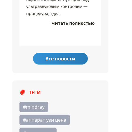
Коротко 
ультразвуковым контролем —
Чувстви
процедура, где...
режимы 
Читать полностью
линия...
Все новости
ТЕГИ
#mindray
#аппарат узи цена