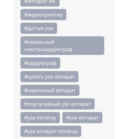
#аппарат экг
#видеопринтер
#датчик узи
#канальный
электрокардиограф
#кардиограф
#купить узи аппарат
#наркозный аппарат
#портативный узи аппарат
#узи mindray
#узи аппарат
#узи аппарат mindray