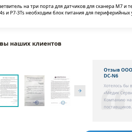
ветвитель на три порта для датчиков для сканера M7 и 
4s и P7-3Ts необходим блок питания для периферийных 
вы наших клиентов
Отзыв ООО
DC-N6
Хотелось бы 
«Медик Серви
Компанию нам
поставщиков.