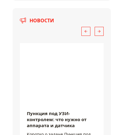
НОВОСТИ
6 августа 2026
6 августа
Пункция под УЗИ-
Микрокр
контролем: что нужно от
показы
аппарата и датчика
чувств
где они
Коротко о задаче Пункция под