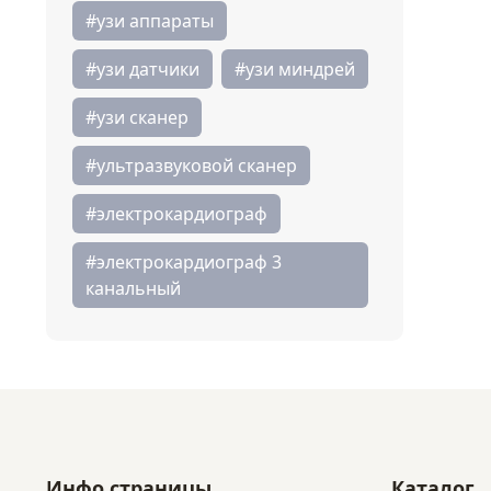
#узи аппараты
#узи датчики
#узи миндрей
#узи сканер
#ультразвуковой сканер
#электрокардиограф
#электрокардиограф 3
канальный
Инфо страницы
Каталог