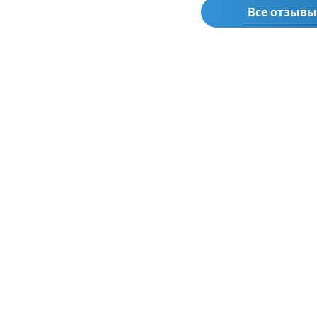
Все отзывы
 2026
6 августа 2026
овоток в УЗИ: что
Узлы щитовидной желез
вают
до 1 см: что требуется от
ительные режимы и
УЗИ-аппарата
 врут
Коротко о задаче Узел