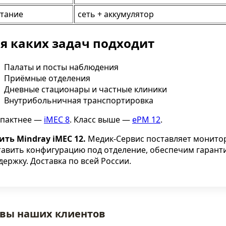
При повреждении седалищно
сроки выглядит на
тание
сеть + аккумулятор
нерва — после травмы,
по-разному —
инъекции или операции на...
,...
я каких задач подходит
Читать полнос
Читать полностью
Палаты и посты наблюдения
Приёмные отделения
Дневные стационары и частные клиники
Внутрибольничная транспортировка
пактнее —
iMEC 8
. Класс выше —
ePM 12
.
ить Mindray iMEC 12.
Медик-Сервис поставляет монитор
тавить конфигурацию под отделение, обеспечим гарант
держку. Доставка по всей России.
вы наших клиентов