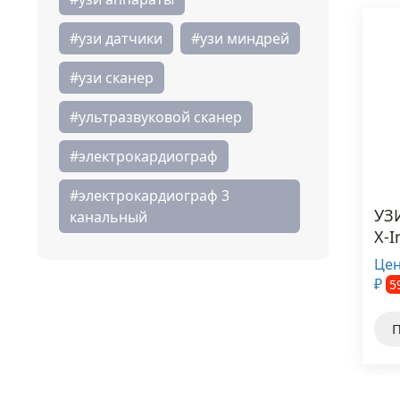
#узи датчики
#узи миндрей
#узи сканер
#ультразвуковой сканер
#электрокардиограф
#электрокардиограф 3
УЗ
канальный
X-I
Цен
5
₽
П