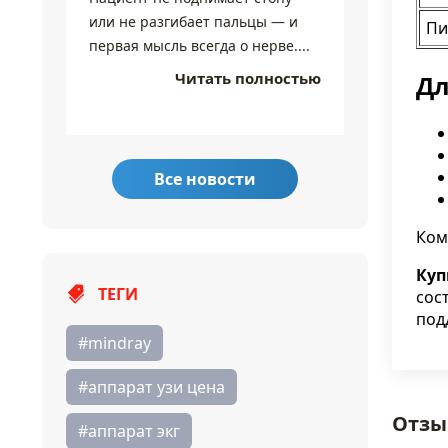
или не разгибает пальцы — и
разные 
Пи
первая мысль всегда о нерве....
экране 
настолько
Читать полностью
Дл
Все новости
Ком
Куп
ТЕГИ
сос
под
#mindray
#аппарат узи цена
Отзы
#аппарат экг