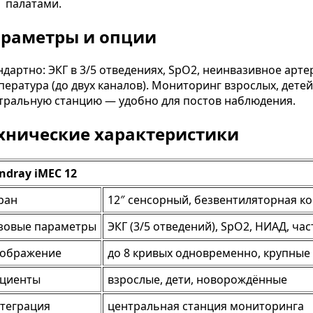
палатами.
раметры и опции
ндартно: ЭКГ в 3/5 отведениях, SpO2, неинвазивное арт
пература (до двух каналов). Мониторинг взрослых, дет
тральную станцию — удобно для постов наблюдения.
хнические характеристики
ndray iMEC 12
ран
12″ сенсорный, безвентиляторная к
 2026
7 августа 2026
зовые параметры
ЭКГ (3/5 отведений), SpO2, НИАД, ча
ображение
до 8 кривых одновременно, крупны
рва в разные сроки
Почему при травме
равмы: как меняется
седалищного нерва чаще
циенты
взрослые, дети, новорождённые
 от отёка до рубца
всего страдает стопа:
анатомия вопроса
теграция
центральная станция мониторинга
а же травма нерва в