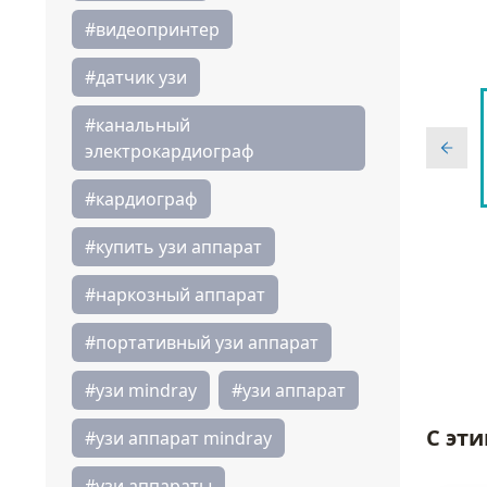
#видеопринтер
#датчик узи
#канальный
электрокардиограф
#кардиограф
#купить узи аппарат
#наркозный аппарат
#портативный узи аппарат
#узи mindray
#узи аппарат
С эт
#узи аппарат mindray
#узи аппараты