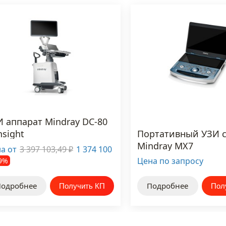
И аппарат Mindray DC-80
nsight
Портативный УЗИ 
Mindray MX7
а от
3 397 103,49
1 374 100
₽
Цена по запросу
9%
одробнее
Подробнее