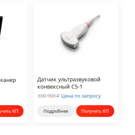
Датчик ультразвуковой
сканер
Да
конвексный C5-1
ко
690 900
Цена по запросу
Це
₽
Подробнее