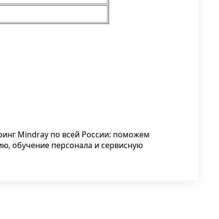
го
тью
инг Mindray по всей России: поможем
ию, обучение персонала и сервисную