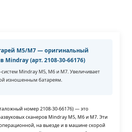
тарей M5/M7 — оригинальный
Mindray (арт. 2108-30-66176)
систем Mindray M5, M6 и M7. Увеличивает
ной изношенным батареям.
аложный номер 2108-30-66176) — это
звуковых сканеров Mindray M5, M6 и M7. Эти
 операционной, на выезде и в машине скорой