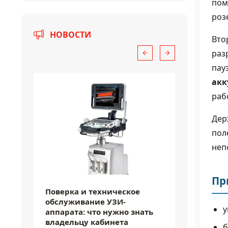
пом
роз
НОВОСТИ
Вто
раз
пау
акк
раб
Дер
пол
неп
24 июля 2026
24 июля 
Пр
Поверка и техническое
Как под
обслуживание УЗИ-
аппара
у
аппарата: что нужно знать
и врем
владельцу кабинета
б
Ультразв