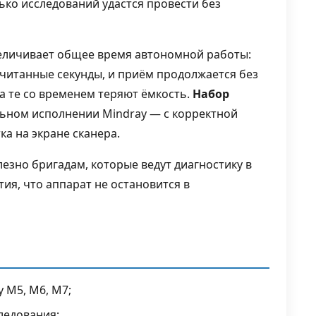
ько исследований удастся провести без
величивает общее время автономной работы:
читанные секунды, и приём продолжается без
а те со временем теряют ёмкость.
Набор
льном исполнении Mindray — с корректной
а на экране сканера.
зно бригадам, которые ведут диагностику в
ия, что аппарат не остановится в
 M5, M6, M7;
ледования;
a