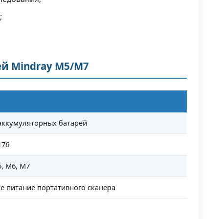
;
...
тью
ей Mindray M5/M7
аккумуляторных батарей
176
, M6, M7
е питание портативного сканера