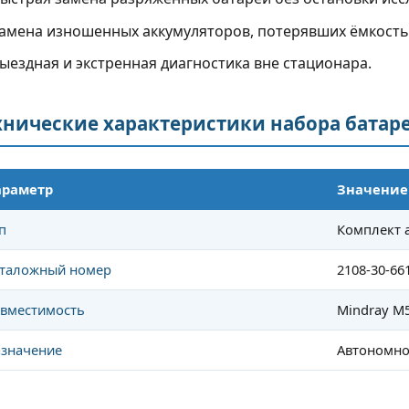
ощный компьютер с
R9 и Imagyn R9: премиальная
амена изношенных аккумуляторов, потерявших ёмкость
стотным трактом,...
диагностика нового поколения
ыездная и экстренная диагностика вне стационара.
Читать полностью
Читать полнос
хнические характеристики набора батар
араметр
Значение
п
Комплект 
таложный номер
2108-30-66
вместимость
Mindray M5
значение
Автономно