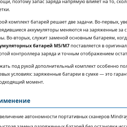
ощи, поэтому запас заряда напрямую влияет на то, скол
етки.
рой комплект батарей решает две задачи. Во-первых, у
рядившиеся аккумуляторы меняются на заряженные за с
зы. Во-вторых, служит заменой основным батареям, когд
умуляторных батарей M5/M7
поставляется в оригина
отой контроллера заряда и точным отображением остатк
жать под рукой дополнительный комплект особенно поле
евых условиях: заряженные батареи в сумке — это гарант
одходящий момент.
2026
24 сентября 2025
именение
обрать ИБП для УЗИ-
УЗИ-аппараты Mindray
та: расчёт мощности
Resona R9 и Imagyn R9 в
величение автономности портативных сканеров Mindray
я автономной работы
России 2026
ыстрая замена разряженных батарей без остановки исс
уковой сканер — это, по
УЗИ-аппараты Mindray Reson