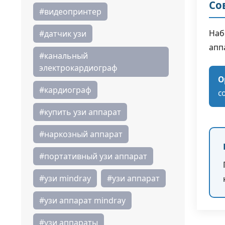
Со
#видеопринтер
Наб
#датчик узи
апп
#канальный
электрокардиограф
О
#кардиограф
с
#купить узи аппарат
#наркозный аппарат
#портативный узи аппарат
#узи mindray
#узи аппарат
#узи аппарат mindray
#узи аппараты