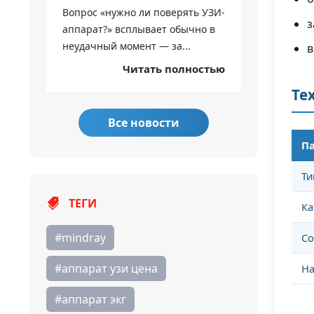
Вопрос «нужно ли поверять УЗИ-
сути, м
з
аппарат?» всплывает обычно в
высокоча
неудачный момент — за...
в
Читать полностью
Те
Все новости
П
Ти
ТЕГИ
Ка
#mindray
Со
#аппарат узи цена
На
#аппарат экг